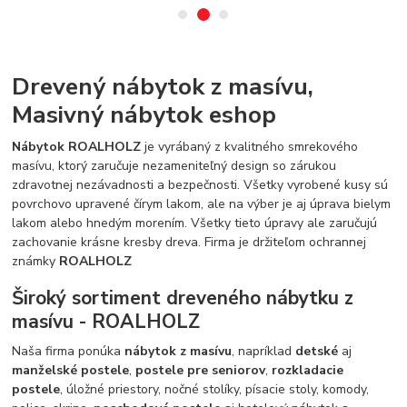
Drevený nábytok z masívu,
Masivný nábytok eshop
Nábytok ROALHOLZ
je vyrábaný z kvalitného smrekového
masívu, ktorý zaručuje nezameniteľný design so zárukou
zdravotnej nezávadnosti a bezpečnosti. Všetky vyrobené kusy sú
povrchovo upravené čírym lakom, ale na výber je aj úprava bielym
lakom alebo hnedým morením. Všetky tieto úpravy ale zaručujú
zachovanie krásne kresby dreva. Firma je držiteľom ochrannej
známky
ROALHOLZ
Široký sortiment dreveného nábytku z
masívu - ROALHOLZ
Naša firma ponúka
nábytok z masívu
, napríklad
detské
aj
manželské postele
,
postele pre seniorov
,
rozkladacie
postele
, úložné priestory, nočné stolíky, písacie stoly, komody,