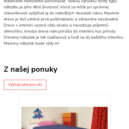
materiálmi nemôžeme porovnávať. Veľkou výhodou tohto typu
nábytku je jeho dlhá životnosť, ktorá sa môže pri správnej
starostlivosti vyšplhať aj do niekoľkých desiatok rokov. Masívne
drevo je tiež odolné proti poškriabaniu a zdravotne nezávadné.
Drevo v interiéri vyzerá vždy skvelo a navodzuje príjemnú
atmosféru, kresba dreva nám prináša do interiéru kus prírody.
Drevený nábytok je tak nadčasový a hodí sa do každého interiéru.
Masívny nábytok bude vždy in!
Z našej ponuky
Vybrali sme pre vás