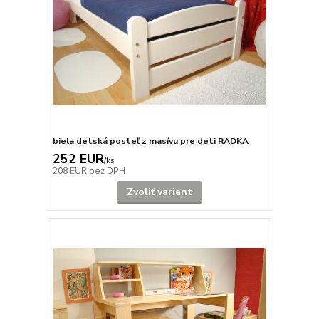
biela detská posteľ z masívu pre deti RADKA
252 EUR
/
ks
208 EUR
bez DPH
Zvoliť variant