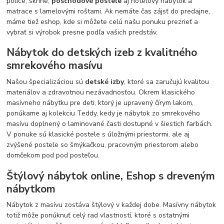
police, skrine,
poschodové postele
aj hotelový nábytok a
matrace s lamelovými roštami. Ak nemáte čas zájsť do predajne,
máme tiež eshop, kde si môžete celú našu ponuku prezrieť a
vybrať si výrobok presne podľa vašich predstáv.
Nábytok do detských izeb z kvalitného
smrekového masívu
Našou špecializáciou sú
detské izby
, ktoré sa zaručujú kvalitou
materiálov a zdravotnou nezávadnosťou. Okrem klasického
masívneho nábytku pre deti, ktorý je upravený čírym lakom,
ponúkame aj kolekciu Teddy, kedy je nábytok zo smrekového
masívu doplnený o laminované časti dostupné v šiestich farbách.
V ponuke sú klasické postele s úložnými priestormi, ale aj
zvýšené postele so šmýkačkou, pracovným priestorom alebo
domčekom pod pod posteľou.
Štýlový nábytok online, Eshop s dreveným
nábytkom
Nábytok z masívu zostáva štýlový v každej dobe. Masívny nábytok
totiž môže ponúknuť celý rad vlastností, ktoré s ostatnými