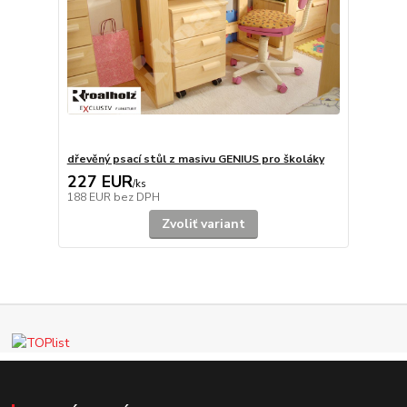
dřevěný psací stůl z masivu GENIUS pro školáky
227 EUR
/
ks
188 EUR
bez DPH
Zvoliť variant