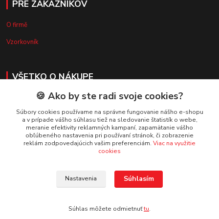
PRE ZÁKAZNÍKOV
O firmě
Vzorkovník
VŠETKO O NÁKUPE
🍪 Ako by ste radi svoje cookies?
Doprava a platba
Súbory cookies používame na správne fungovanie nášho e-shopu
Obchodné podmienky
a v prípade vášho súhlasu tiež na sledovanie štatistík o webe,
meranie efektivity reklamných kampaní, zapamätanie vášho
Reklamačný poriadok
obľúbeného nastavenia pri používaní stránok, či zobrazenie
reklám zodpovedajúcich vašim preferenciám.
Viac na využitie
Ochrana osobných údajov
cookies
Súhlasím
Nastavenia
Súhlas môžete odmietnuť
tu
.
Vytvorené na
Eshop-rychlo.sk