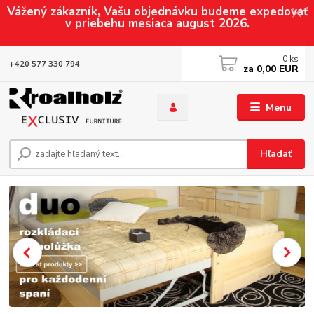
Vážený zákazník, Vašu objednávku budeme expedovať
v priebehu mesiaca august 2026.
0
ks
+420 577 330 794
za
0,00 EUR
Menu
Hľadať