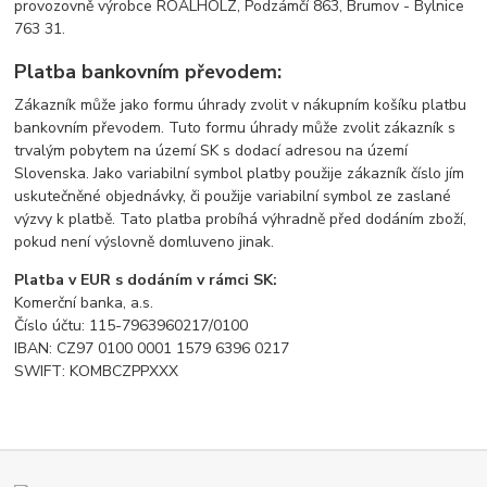
provozovně výrobce ROALHOLZ, Podzámčí 863, Brumov - Bylnice
763 31.
Platba bankovním převodem:
Zákazník může jako formu úhrady zvolit v nákupním košíku platbu
bankovním převodem. Tuto formu úhrady může zvolit zákazník s
trvalým pobytem na území SK s dodací adresou na území
Slovenska. Jako variabilní symbol platby použije zákazník číslo jím
uskutečněné objednávky, či použije variabilní symbol ze zaslané
výzvy k platbě. Tato platba probíhá výhradně před dodáním zboží,
pokud není výslovně domluveno jinak.
Platba v EUR s dodáním v rámci SK:
Komerční banka, a.s.
Číslo účtu: 115-7963960217/0100
IBAN: CZ97 0100 0001 1579 6396 0217
SWIFT: KOMBCZPPXXX