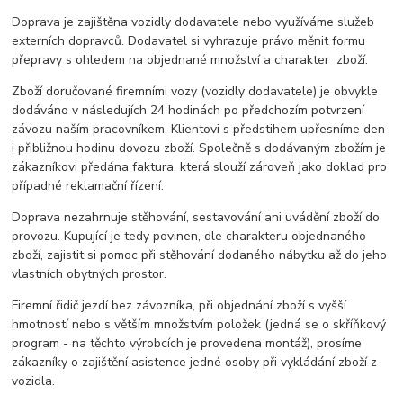
Doprava je zajištěna vozidly dodavatele nebo využíváme služeb
externích dopravců. Dodavatel si vyhrazuje právo měnit formu
přepravy s ohledem na objednané množství a charakter zboží.
Zboží doručované firemními vozy (vozidly dodavatele) je obvykle
dodáváno v následujích 24 hodinách po předchozím potvrzení
závozu naším pracovníkem. Klientovi s předstihem upřesníme den
i přibližnou hodinu dovozu zboží. Společně s dodávaným zbožím je
zákazníkovi předána faktura, která slouží zároveň jako doklad pro
případné reklamační řízení.
Doprava nezahrnuje stěhování, sestavování ani uvádění zboží do
provozu. Kupující je tedy povinen, dle charakteru objednaného
zboží, zajistit si pomoc při stěhování dodaného nábytku až do jeho
vlastních obytných prostor.
Firemní řidič jezdí bez závozníka, při objednání zboží s vyšší
hmotností nebo s větším množstvím položek (jedná se o skříňkový
program - na těchto výrobcích je provedena montáž), prosíme
zákazníky o zajištění asistence jedné osoby při vykládání zboží z
vozidla.