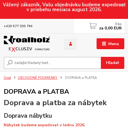
Vážený zákazník, Vašu objednávku budeme expedovať
v priebehu mesiaca august 2026.
0
ks
+420 577 330 794
za
0,00 EUR
Menu
Hľadať
Úvod
OBCHODNÉ PODMIENKY
DOPRAVA a PLATBA
DOPRAVA a PLATBA
Doprava a platba za nábytek
Doprava nábytku
Nábytek budeme expedovat v lednu 2026.