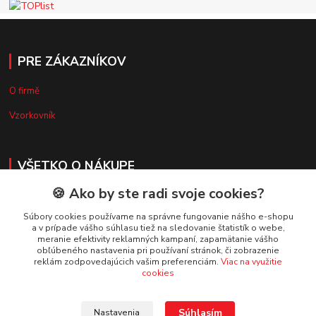
PRE ZÁKAZNÍKOV
O firmě
Vzorkovník
VŠETKO O NÁKUPE
🍪 Ako by ste radi svoje cookies?
Doprava a platba
Súbory cookies používame na správne fungovanie nášho e-shopu
Obchodné podmienky
a v prípade vášho súhlasu tiež na sledovanie štatistík o webe,
meranie efektivity reklamných kampaní, zapamätanie vášho
Reklamačný poriadok
obľúbeného nastavenia pri používaní stránok, či zobrazenie
reklám zodpovedajúcich vašim preferenciám.
Viac na využitie
Ochrana osobných údajov
cookies
Súhlasím
Nastavenia