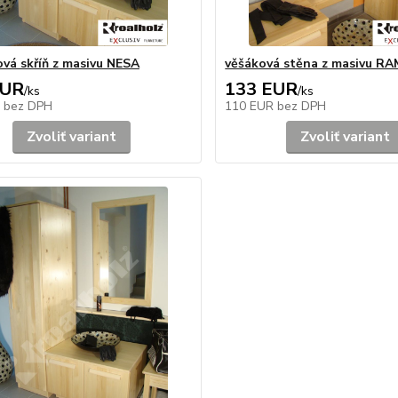
ová skříň z masivu NESA
věšáková stěna z masivu RA
EUR
133 EUR
/
ks
/
ks
R
bez DPH
110 EUR
bez DPH
Zvoliť variant
Zvoliť variant