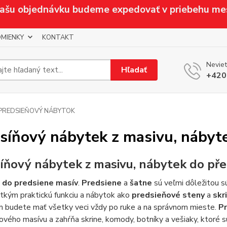
Vašu objednávku budeme expedovať v priebehu me
MIENKY
KONTAKT
Neviet
Hľadať
+420
PREDSIEŇOVÝ NÁBYTOK
síňový nábytek z masivu, nábyt
íňový nábytek z masivu, nábytek do pře
 do predsiene masív
.
Predsiene
a
šatne
sú veľmi dôležitou s
tkým praktickú funkciu a nábytok ako
predsieňové steny
a
skr
m budete mať všetky veci vždy po ruke a na správnom mieste.
P
vého masívu a zahŕňa skrine, komody, botníky a vešiaky, ktoré sú