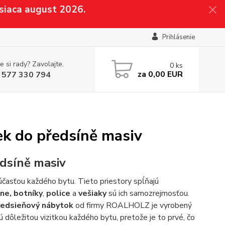
siaca august 2026.
Prihlásenie
e si rady? Zavolajte.
0
ks
za
0,00 EUR
 577 330 794
ek do předsíně masiv
dsíně masiv
účasťou každého bytu. Tieto priestory spĺňajú
ine, botníky
,
police
a
vešiaky
sú ich samozrejmosťou.
redsieňový nábytok
od firmy ROALHOLZ je vyrobený
 dôležitou vizitkou každého bytu, pretože je to prvé, čo