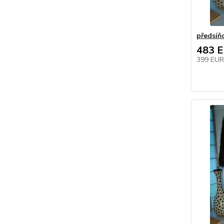
předsíň
483 
399 EU