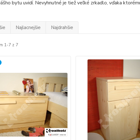
vášho bytu uvidí. Nevyhnutné je tiež veľké zrkadlo, vďaka ktorém
šie
Najlacnejšie
Najdrahšie
m 1-7 z 7