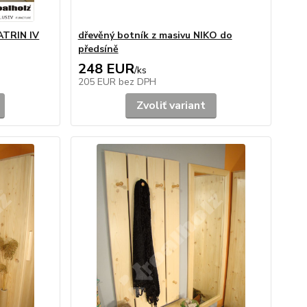
ATRIN IV
dřevěný botník z masivu NIKO do
předsíně
248 EUR
/
ks
205 EUR
bez DPH
Zvoliť variant