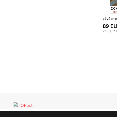
závěsné
89 E
74 EUR