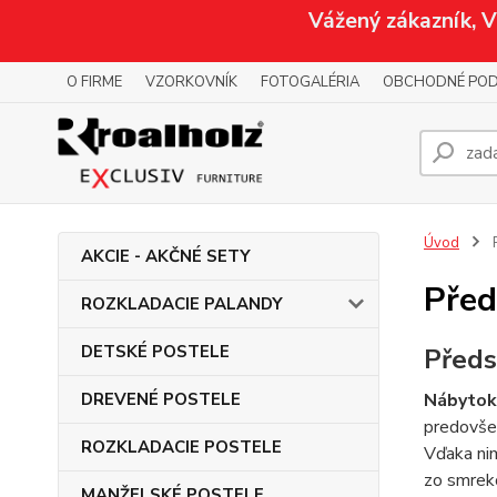
Vážený zákazník, 
O FIRME
VZORKOVNÍK
FOTOGALÉRIA
OBCHODNÉ POD
Úvod
AKCIE - AKČNÉ SETY
Před
ROZKLADACIE PALANDY
DETSKÉ POSTELE
Předs
DREVENÉ POSTELE
Nábytok
predovše
ROZKLADACIE POSTELE
Vďaka ni
zo smreko
MANŽELSKÉ POSTELE