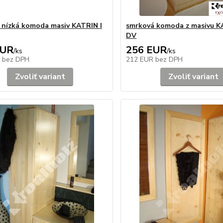
 nízká komoda masiv KATRIN I
smrková komoda z masivu K
DV
EUR
256 EUR
/
ks
/
ks
R
bez DPH
212 EUR
bez DPH
Zvoliť variant
Zvoliť variant