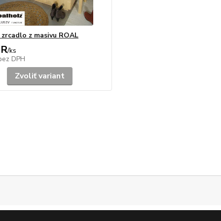
 zrcadlo z masivu ROAL
UR
/
ks
bez DPH
Zvoliť variant