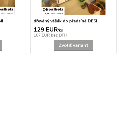
MI
dřevěný věšák do předsíně DESI
129 EUR
/
ks
107 EUR
bez DPH
Zvoliť variant