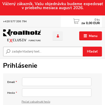
Vážený zákazník, Vašu objednávku budeme expedovať
v priebehu mesiaca august 2026.
0
ks
+420 577 330 794
za
0,00 EUR
Menu
Hľadať
Prihlásenie
Email
*
Heslo
*
Poslať zabudnuté heslo