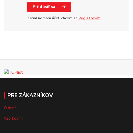
Prihlásiť sa
Zatiaľ nemám účet, chcem sa
Registrovať
PRE ZÁKAZNÍKOV
O firmě
Vzorkovník