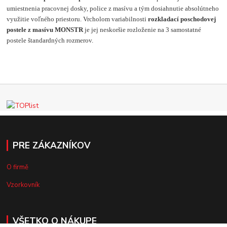
umiestnenia pracovnej dosky, police z masívu a tým dosiahnutie absolútneho
využitie voľného priestoru. Vrcholom variabilnosti
rozkladací poschodovej
postele z masívu MONSTR
je jej neskoršie rozloženie na 3 samostatné
postele štandardných rozmerov.
PRE ZÁKAZNÍKOV
O firmě
Vzorkovník
VŠETKO O NÁKUPE