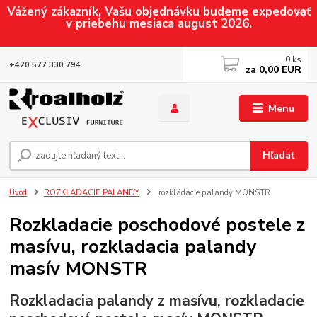
Vážený zákazník, Vašu objednávku budeme expedovať
v priebehu mesiaca august 2026.
0
ks
+420 577 330 794
za
0,00 EUR
Menu
Hľadať
Úvod
ROZKLADACIE PALANDY
rozkládacie palandy MONSTR
Rozkladacie poschodové postele z
masívu, rozkladacia palandy
masív MONSTR
Rozkladacia palandy z masívu, rozkladacie