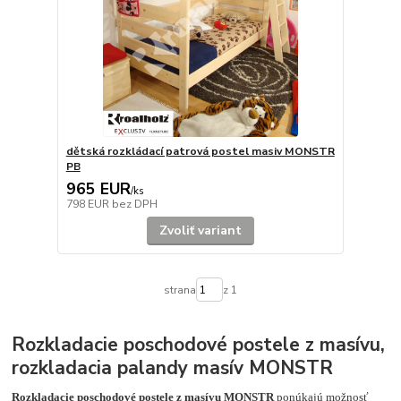
dětská rozkládací patrová postel masiv MONSTR
PB
965 EUR
/
ks
798 EUR
bez DPH
Zvoliť variant
strana
z 1
Rozkladacie poschodové postele z masívu,
rozkladacia palandy masív MONSTR
Rozkladacie poschodové postele z masívu MONSTR
ponúkajú možnosť