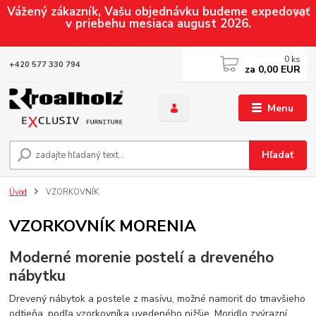
Vážený zákazník, Vašu objednávku budeme expedovať
v priebehu mesiaca august 2026.
0
ks
+420 577 330 794
za
0,00 EUR
Menu
Hľadať
Úvod
VZORKOVNÍK
VZORKOVNÍK MORENIA
Moderné morenie postelí a dreveného
nábytku
Drevený nábytok a postele z masívu, možné namoriť do tmavšieho
odtieňa, podľa vzorkovníka uvedeného nižšie. Moridlo zvýrazní