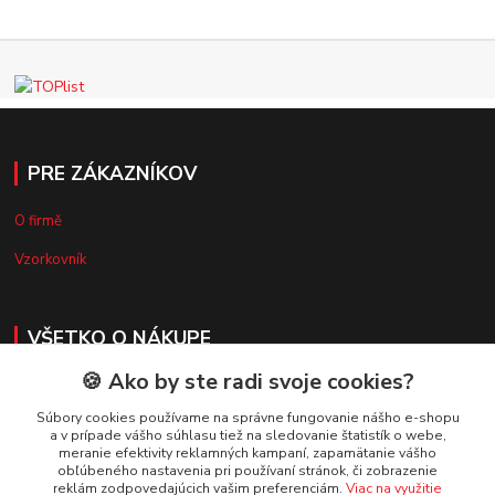
PRE ZÁKAZNÍKOV
O firmě
Vzorkovník
VŠETKO O NÁKUPE
🍪 Ako by ste radi svoje cookies?
Doprava a platba
Súbory cookies používame na správne fungovanie nášho e-shopu
Obchodné podmienky
a v prípade vášho súhlasu tiež na sledovanie štatistík o webe,
meranie efektivity reklamných kampaní, zapamätanie vášho
Reklamačný poriadok
obľúbeného nastavenia pri používaní stránok, či zobrazenie
reklám zodpovedajúcich vašim preferenciám.
Viac na využitie