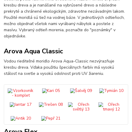
kresbu dreva a je nanášané na vybrúsené drevo a následne
prekryté a chránené ekologickým, zdravotne nezávadným lakom.
Použité moridlá sú tiež na vodnej báze. V jednotlivých odtieňoch,
možno objednať všetok nami vyrábaný nábytok a postele z
masívu. Vybraný odtieň morenia, poznačte do "poznámky" v
objednávke.
Arova Aqua Classic
Vodou riediteľné moridlo Arova Aqua-Classic nezvýrazňuje
kresbu dreva. Vďaka použitiu špeciálnych farbív má vysokú
stálosť na svetle a vysokú odolnosť proti UV žiareniu.
Arova Flex