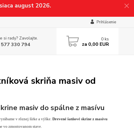
siaca august 2026.
Prihlásenie
e si rady? Zavolajte.
0
ks
za
0,00 EUR
 577 330 794
tníková skriňa masiv od
krine masiv do spálne z masívu
vyrábame v rôznej šírke a výške.
Drevené šatňové skrine z masívu
e vo zmontovanom stave.