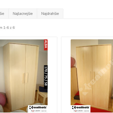
šie
Najlacnejšie
Najdrahšie
m 1-6 z 6