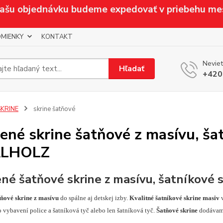
Vašu objednávku budeme expedovať v priebehu me
MIENKY
KONTAKT
Neviet
Hľadať
+420
SKRINE
skrine šatňové
ené skrine šatňové z masívu, ša
LHOLZ
né šatňové skrine z masívu, šatníkové s
tňové skrine z masívu
do spálne aj detskej izby.
Kvalitné šatníkové skrine masiv
 vybavení police a šatníková tyč alebo len šatníková tyč.
Šatňové skrine
dodávam