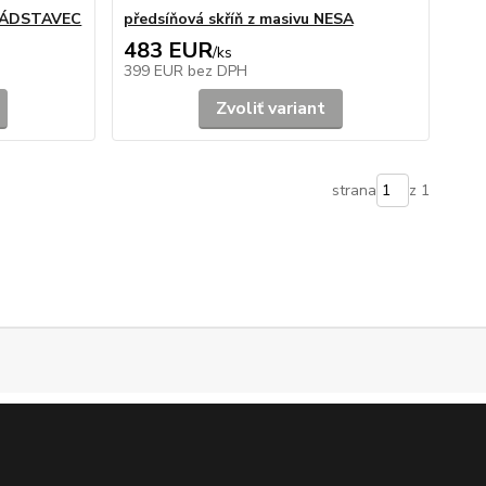
u NÁDSTAVEC
předsíňová skříň z masivu NESA
483 EUR
/
ks
399 EUR
bez DPH
Zvoliť variant
strana
z 1