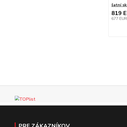
šatní sk
819 
677 EU
PRE ZÁKAZNÍKOV