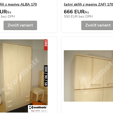
kříň z masivu ALBA 170
šatní skříň z masivu ZAFI 17
EUR
666 EUR
/
ks
/
ks
R
bez DPH
550 EUR
bez DPH
Zvoliť variant
Zvoliť variant