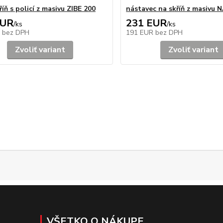
říň s policí z masivu ZIBE 200
nástavec na skříň z masiv
EUR
231 EUR
/
ks
/
ks
R
bez DPH
191 EUR
bez DPH
Zvoliť variant
Zvoliť variant
VŠETKO O NÁKUPE