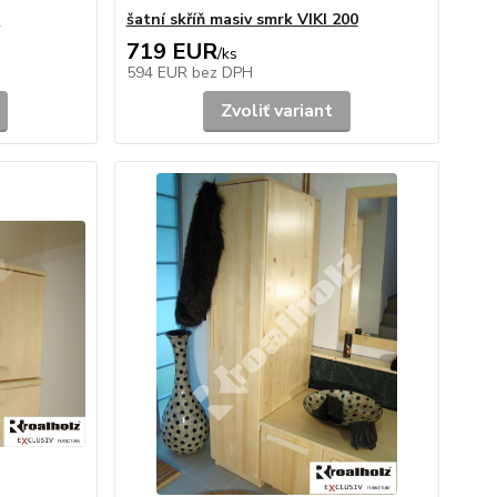
0
šatní skříň masiv smrk VIKI 200
719 EUR
/
ks
594 EUR
bez DPH
Zvoliť variant