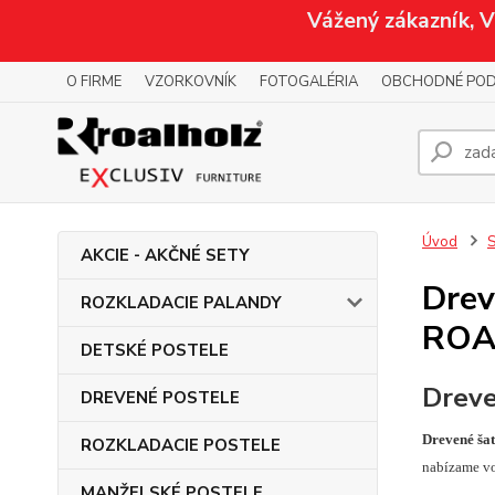
Vážený zákazník, 
O FIRME
VZORKOVNÍK
FOTOGALÉRIA
OBCHODNÉ POD
Úvod
AKCIE - AKČNÉ SETY
Drev
ROZKLADACIE PALANDY
ROA
DETSKÉ POSTELE
Dreve
DREVENÉ POSTELE
Drevené ša
ROZKLADACIE POSTELE
nabízame vo
MANŽELSKÉ POSTELE