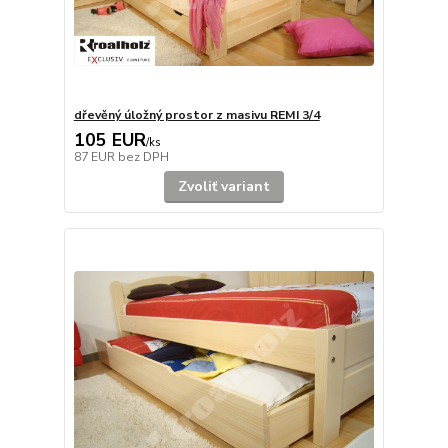
dřevěný úložný prostor z masivu REMI 3/4
105 EUR
/
ks
87 EUR
bez DPH
Zvoliť variant