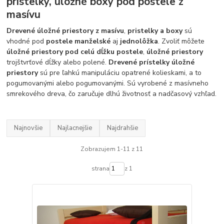
prístelky, úložné boxy pod postele z
masívu
Drevené úložné priestory z masívu
,
pristelky a boxy
sú
vhodné pod
postele manželské
aj
jednolôžka
. Zvoliť môžete
úložné priestory pod celú dĺžku postele
,
úložné priestory
trojštvrťové dĺžky alebo polené.
Drevené prístelky úložné
priestory
sú pre ľahkú manipuláciu opatrené kolieskami, a to
pogumovanými alebo pogumovanými. Sú vyrobené z masívneho
smrekového dreva, čo zaručuje dlhú životnosť a nadčasový vzhľad.
Najnovšie
Najlacnejšie
Najdrahšie
Zobrazujem 1-11 z 11
strana
z 1