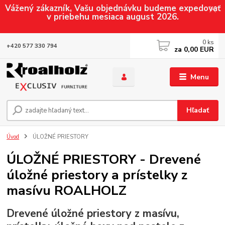
Vážený zákazník, Vašu objednávku budeme expedovať
v priebehu mesiaca august 2026.
0
ks
+420 577 330 794
za
0,00 EUR
Menu
Hľadať
Úvod
ÚLOŽNÉ PRIESTORY
ÚLOŽNÉ PRIESTORY - Drevené
úložné priestory a prístelky z
masívu ROALHOLZ
Drevené úložné priestory z masívu,