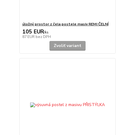
úložný prostor z čela postele masiv REMI ČELNÍ
105 EUR
/
ks
87 EUR
bez DPH
Zvoliť variant