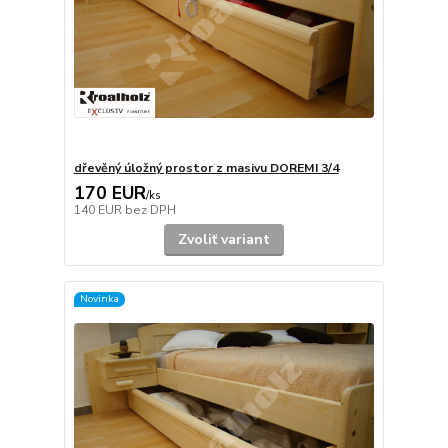
dřevěný úložný prostor z masivu DOREMI 3/4
170 EUR
/
ks
140 EUR
bez DPH
Zvoliť variant
Novinka