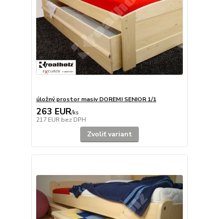
úložný prostor masiv DOREMI SENIOR 1/1
263 EUR
/
ks
217 EUR
bez DPH
Zvoliť variant