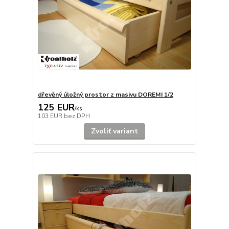
dřevěný úložný prostor z masivu DOREMI 1/2
125 EUR
/
ks
103 EUR
bez DPH
Zvoliť variant