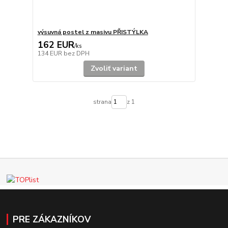
výsuvná postel z masivu PŘISTÝLKA
162 EUR
/
ks
134 EUR
bez DPH
Zvoliť variant
strana
z 1
PRE ZÁKAZNÍKOV