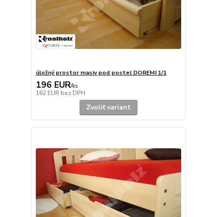
úložný prostor masiv pod postel DOREMI 1/1
196 EUR
/
ks
162 EUR
bez DPH
Zvoliť variant