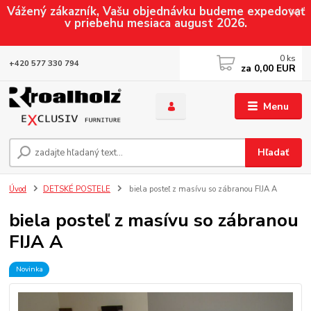
Vážený zákazník, Vašu objednávku budeme expedovať
v priebehu mesiaca august 2026.
0
ks
+420 577 330 794
za
0,00 EUR
Menu
Hľadať
Úvod
DETSKÉ POSTELE
biela posteľ z masívu so zábranou FIJA A
biela posteľ z masívu so zábranou
FIJA A
Novinka