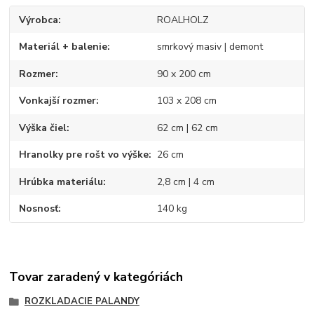
Výrobca
ROALHOLZ
Materiál + balenie
smrkový masiv | demont
Rozmer
90 x 200 cm
Vonkajší rozmer
103 x 208 cm
Výška čiel
62 cm | 62 cm
Hranolky pre rošt vo výške
26 cm
Hrúbka materiálu
2,8 cm | 4 cm
Nosnosť
140 kg
Tovar zaradený v kategóriách
ROZKLADACIE PALANDY