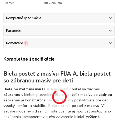
Rozmer:
90 x 200 cm
Kompletné špecifikácie
Parametre
Komentáre
0
Kompletné špecifikácie
Biela posteľ z masívu FIJA A, biela posteľ
so zábranou masív pre deti
Biela posteľ z masívu FIJA A
je pevná
posteľ so zadnou
zábranou
v bielom prevedení.
Biela posteľ z masívu so zadnou
zábranou
je konštrukčne riešená tak, aby poskytovala pre deti
vysoký komfort a stabilitu.
Biela detská posteľ z masívu
, Vás
zaujme moderným dizajnom, iste oceníte aj možnosť postupného
dokúpenia komponentov a tým vytvorenie
bielej zvýšené