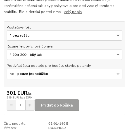
konštrukčne riešená tak, aby poskytovala pre deti vysoký komfort a
stabilitu. Biela detská posteľ z ma...
celý popis
Posteľový rošt
Rozmer + povrchová úprava
Predvŕtať čela postele pre budúcu stavbu palandy
301 EUR
/
ks
249 EUR
bez DPH
Pridať do košíka
Číslo produktu:
02-01-140 B
Výrobca:
ROALHOLZ