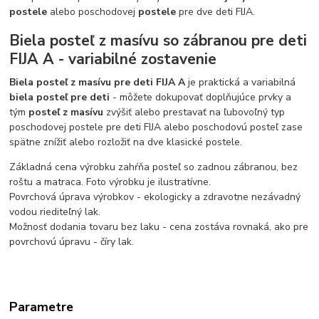
postele
alebo poschodovej
postele
pre dve deti FIJA.
Biela posteľ z masívu so zábranou pre deti
FIJA A - variabilné zostavenie
Biela posteľ z masívu pre deti FIJA A
je praktická a variabilná
biela posteľ pre deti
- môžete dokupovať doplňujúce prvky a
tým
posteľ z masívu
zvýšiť alebo prestavať na ľubovoľný typ
poschodovej postele pre deti FIJA alebo poschodovú posteľ zase
spätne znížiť alebo rozložiť na dve klasické postele.
Základná cena výrobku zahŕňa posteľ so zadnou zábranou, bez
roštu a matraca. Foto výrobku je ilustratívne.
Povrchová úprava výrobkov - ekologicky a zdravotne nezávadný
vodou riediteľný lak.
Možnosť dodania tovaru bez laku - cena zostáva rovnaká, ako pre
povrchovú úpravu - číry lak.
Parametre