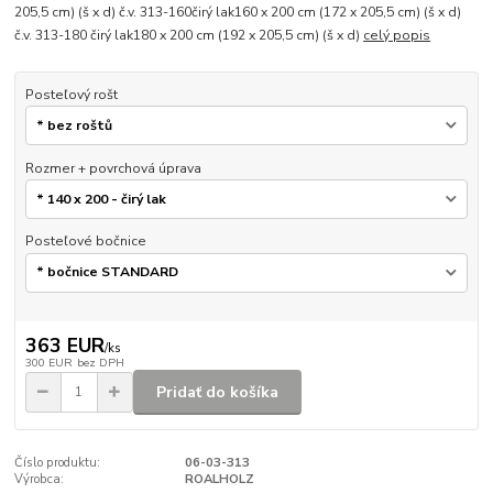
205,5 cm) (š x d) č.v. 313-160čirý lak160 x 200 cm (172 x 205,5 cm) (š x d)
č.v. 313-180 čirý lak180 x 200 cm (192 x 205,5 cm) (š x d)
celý popis
Posteľový rošt
Rozmer + povrchová úprava
Posteľové bočnice
363 EUR
/
ks
300 EUR
bez DPH
Pridať do košíka
Číslo produktu:
06-03-313
Výrobca:
ROALHOLZ