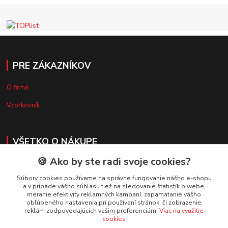
PRE ZÁKAZNÍKOV
O firmě
Vzorkovník
VŠETKO O NÁKUPE
🍪 Ako by ste radi svoje cookies?
Doprava a platba
Súbory cookies používame na správne fungovanie nášho e-shopu
Obchodné podmienky
a v prípade vášho súhlasu tiež na sledovanie štatistík o webe,
meranie efektivity reklamných kampaní, zapamätanie vášho
Reklamačný poriadok
obľúbeného nastavenia pri používaní stránok, či zobrazenie
reklám zodpovedajúcich vašim preferenciám.
Viac na využitie
Ochrana osobných údajov
cookies