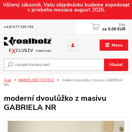
Vážený zákazník, Vašu objednávku budeme expedovať
v priebehu mesiaca august 2026.
0
ks
+420 577 330 794
za
0,00 EUR
Menu
Hľadať
Úvod
MANŽELSKÉ POSTELE
moderní dvoulůžko z masivu GABRIELA
NR
moderní dvoulůžko z masivu
GABRIELA NR