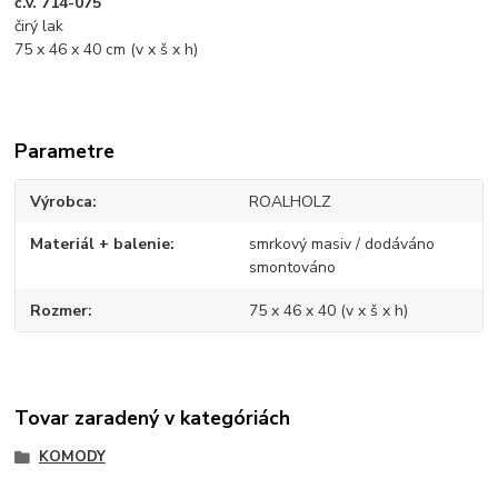
č.v. 714-075
čirý lak
75 x 46 x 40 cm (v x š x h)
Parametre
Výrobca
ROALHOLZ
Materiál + balenie
smrkový masiv / dodáváno
smontováno
Rozmer
75 x 46 x 40 (v x š x h)
Tovar zaradený v kategóriách
KOMODY