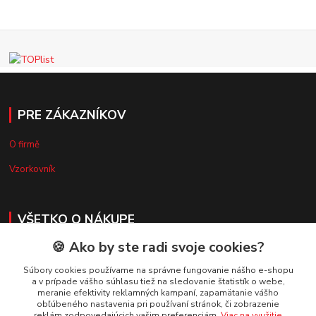
PRE ZÁKAZNÍKOV
O firmě
Vzorkovník
VŠETKO O NÁKUPE
🍪 Ako by ste radi svoje cookies?
Doprava a platba
Súbory cookies používame na správne fungovanie nášho e-shopu
Obchodné podmienky
a v prípade vášho súhlasu tiež na sledovanie štatistík o webe,
meranie efektivity reklamných kampaní, zapamätanie vášho
Reklamačný poriadok
obľúbeného nastavenia pri používaní stránok, či zobrazenie
reklám zodpovedajúcich vašim preferenciám.
Viac na využitie