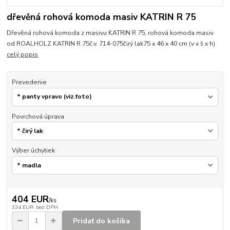
dřevěná rohová komoda masiv KATRIN R 75
Dřevěná rohová komoda z masivu KATRIN R 75, rohová komoda masiv
od ROALHOLZ KATRIN R 75č.v. 714-075čirý lak75 x 46 x 40 cm (v x š x h)
celý popis
Prevedenie
Povrchová úprava
Výber úchytiek
404 EUR
/
ks
334 EUR
bez DPH
Pridať do košíka