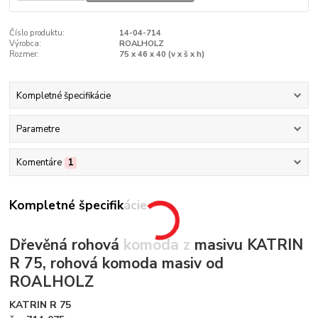
Číslo produktu:
14-04-714
Výrobca:
ROALHOLZ
Rozmer:
75 x 46 x 40 (v x š x h)
Kompletné špecifikácie
Parametre
Komentáre
1
Kompletné špecifikácie
Dřevěná rohová komoda z masivu KATRIN
R 75, rohová komoda masiv od
ROALHOLZ
KATRIN R 75