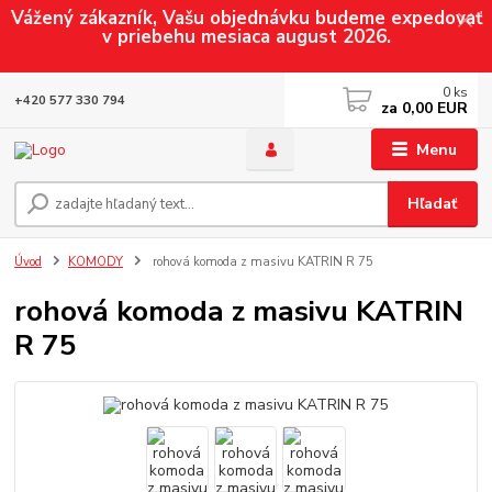
Vážený zákazník, Vašu objednávku budeme expedovať
v priebehu mesiaca august 2026.
0
ks
+420 577 330 794
za
0,00 EUR
Menu
Hľadať
Úvod
KOMODY
rohová komoda z masivu KATRIN R 75
rohová komoda z masivu KATRIN
R 75