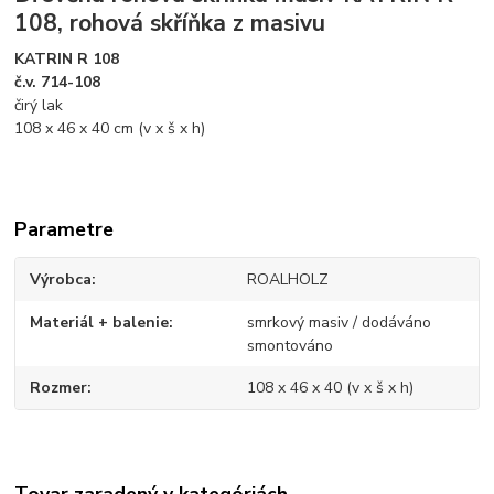
108, rohová skříňka z masivu
KATRIN R 108
č.v. 714-108
čirý lak
108 x 46 x 40 cm (v x š x h)
Parametre
Výrobca
ROALHOLZ
Materiál + balenie
smrkový masiv / dodáváno
smontováno
Rozmer
108 x 46 x 40 (v x š x h)