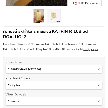
rohová skříňka z masivu KATRIN R 108 od
ROALHOLZ
Dřevěná rohová skříňka masiv KATRIN R 108, rohová skříňka z masivu
KATRIN R 108č.v. 714-108čirý lak108 x 46 x 40 cm (v x š x h)
celý popis
Prevedenie
Povrchová úprava
Výber úchytiek