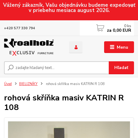
Vážený zákazník, Vašu objednávku budeme expedovať
v priebehu mesiaca august 2026.
0
ks
+420 577 330 794
za
0,00 EUR
Menu
Hľadať
Úvod
BIELIZNÍKY
rohová skříňka masiv KATRIN R 108
rohová skříňka masiv KATRIN R
108