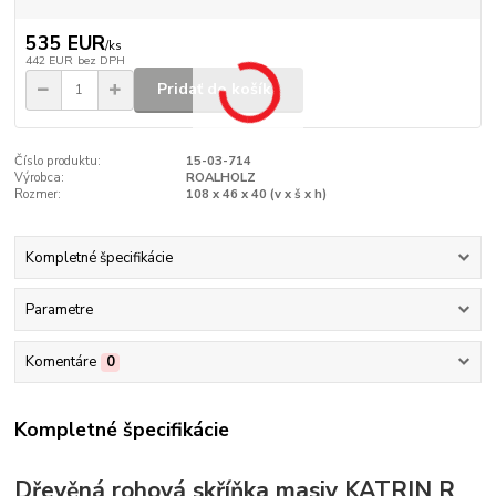
535 EUR
/
ks
442 EUR
bez DPH
Pridať do košíka
Číslo produktu:
15-03-714
Výrobca:
ROALHOLZ
Rozmer:
108 x 46 x 40 (v x š x h)
Kompletné špecifikácie
Parametre
Komentáre
0
Kompletné špecifikácie
Dřevěná rohová skříňka masiv KATRIN R