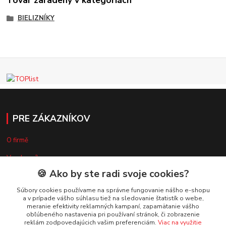
Tovar zaradený v kategóriách
BIELIZNÍKY
PRE ZÁKAZNÍKOV
O firmě
Vzorkovník
🍪 Ako by ste radi svoje cookies?
Súbory cookies používame na správne fungovanie nášho e-shopu
VŠETKO O NÁKUPE
a v prípade vášho súhlasu tiež na sledovanie štatistík o webe,
meranie efektivity reklamných kampaní, zapamätanie vášho
obľúbeného nastavenia pri používaní stránok, či zobrazenie
Doprava a platba
reklám zodpovedajúcich vašim preferenciám.
Viac na využitie