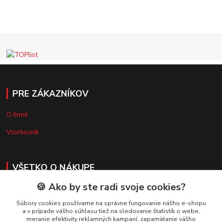
PRE ZÁKAZNÍKOV
O firmě
Vzorkovník
VŠETKO O NÁKUPE
🍪 Ako by ste radi svoje cookies?
Doprava a platba
Súbory cookies používame na správne fungovanie nášho e-shopu
Obchodné podmienky
a v prípade vášho súhlasu tiež na sledovanie štatistík o webe,
meranie efektivity reklamných kampaní, zapamätanie vášho