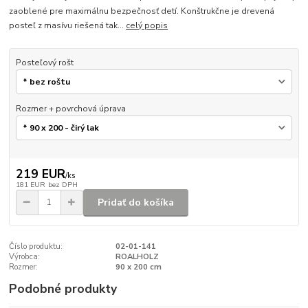
zaoblené pre maximálnu bezpečnosť detí. Konštrukčne je drevená
posteľ z masívu riešená tak...
celý popis
Posteľový rošt
Rozmer + povrchová úprava
219 EUR
/
ks
181 EUR
bez DPH
Pridať do košíka
Číslo produktu:
02-01-141
Výrobca:
ROALHOLZ
Rozmer:
90 x 200 cm
Podobné produkty