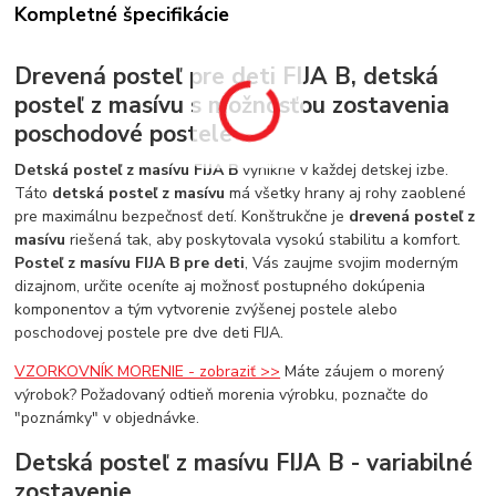
Kompletné špecifikácie
Drevená posteľ pre deti FIJA B, detská
posteľ z masívu s možnosťou zostavenia
poschodové postele
Detská posteľ z masívu FIJA B
vynikne v každej detskej izbe.
Táto
detská posteľ z masívu
má všetky hrany aj rohy zaoblené
pre maximálnu bezpečnosť detí. Konštrukčne je
drevená posteľ z
masívu
riešená tak, aby poskytovala vysokú stabilitu a komfort.
Posteľ z masívu FIJA B pre deti
, Vás zaujme svojim moderným
dizajnom, určite oceníte aj možnosť postupného dokúpenia
komponentov a tým vytvorenie zvýšenej postele alebo
poschodovej postele pre dve deti FIJA.
VZORKOVNÍK MORENIE - zobraziť >>
Máte záujem o morený
výrobok? Požadovaný odtieň morenia výrobku, poznačte do
"poznámky" v objednávke.
Detská posteľ z masívu FIJA B - variabilné
zostavenie