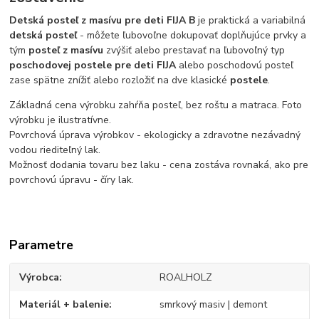
Detská posteľ z masívu pre deti FIJA B
je praktická a variabilná
detská posteľ
- môžete ľubovoľne dokupovať doplňujúce prvky a
tým
posteľ z masívu
zvýšiť alebo prestavať na ľubovoľný typ
poschodovej postele pre deti FIJA
alebo poschodovú posteľ
zase spätne znížiť alebo rozložiť na dve klasické
postele
.
Základná cena výrobku zahŕňa posteľ, bez roštu a matraca. Foto
výrobku je ilustratívne.
Povrchová úprava výrobkov - ekologicky a zdravotne nezávadný
vodou riediteľný lak.
Možnosť dodania tovaru bez laku - cena zostáva rovnaká, ako pre
povrchovú úpravu - číry lak.
Parametre
Výrobca
ROALHOLZ
Materiál + balenie
smrkový masiv | demont