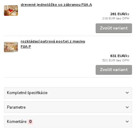
drevené jednolôžko so zábranou FIJA A
261 EUR
/
ks
216 EUR
bez DPH
Zvoliť variant
rozkládací patrová postel z masivu
FIJA P
631 EUR
/
ks
521 EUR
bez DPH
Zvoliť variant
Kompletné špecifikácie
Parametre
Komentáre
0