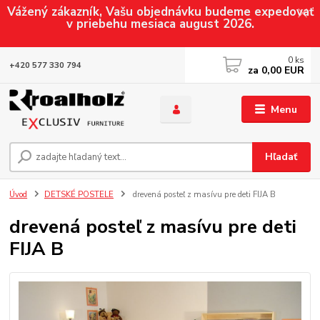
Vážený zákazník, Vašu objednávku budeme expedovať
v priebehu mesiaca august 2026.
0
ks
+420 577 330 794
za
0,00 EUR
Menu
Hľadať
Úvod
DETSKÉ POSTELE
drevená posteľ z masívu pre deti FIJA B
drevená posteľ z masívu pre deti
FIJA B