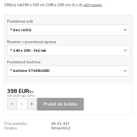
180čirý lak180 x 200 cm (188 x 208 cm) (š x d)
celý popis
Posteľový rošt
Rozmer + povrchová úprava
Posteľové bočnice
398 EUR
/
ks
329 EUR
bez DPH
Pridať do košíka
Číslo produktu:
06-02-337
Výrobca:
ROALHOLZ