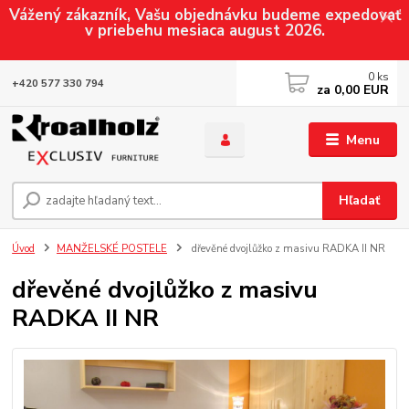
Vážený zákazník, Vašu objednávku budeme expedovať
v priebehu mesiaca august 2026.
0
ks
+420 577 330 794
za
0,00 EUR
Menu
Hľadať
Úvod
MANŽELSKÉ POSTELE
dřevěné dvojlůžko z masivu RADKA II NR
dřevěné dvojlůžko z masivu
RADKA II NR