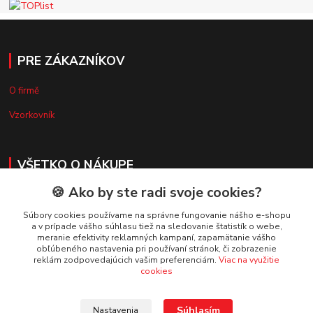
PRE ZÁKAZNÍKOV
O firmě
Vzorkovník
VŠETKO O NÁKUPE
🍪 Ako by ste radi svoje cookies?
Doprava a platba
Súbory cookies používame na správne fungovanie nášho e-shopu
Obchodné podmienky
a v prípade vášho súhlasu tiež na sledovanie štatistík o webe,
meranie efektivity reklamných kampaní, zapamätanie vášho
Reklamačný poriadok
obľúbeného nastavenia pri používaní stránok, či zobrazenie
reklám zodpovedajúcich vašim preferenciám.
Viac na využitie
Ochrana osobných údajov
cookies
Súhlasím
Nastavenia