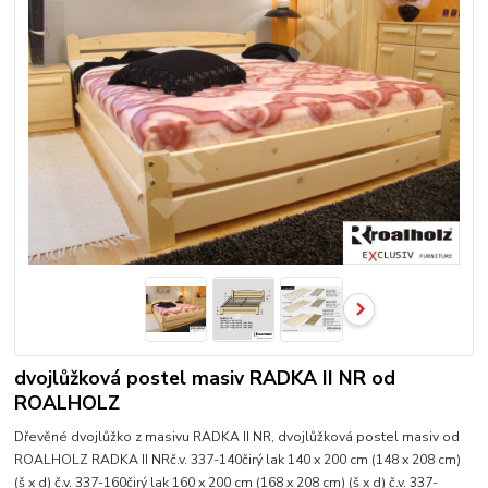
dvojlůžková postel masiv RADKA II NR od
ROALHOLZ
Dřevěné dvojlůžko z masivu RADKA II NR, dvojlůžková postel masiv od
ROALHOLZ RADKA II NRč.v. 337-140čirý lak 140 x 200 cm (148 x 208 cm)
(š x d) č.v. 337-160čirý lak 160 x 200 cm (168 x 208 cm) (š x d) č.v. 337-