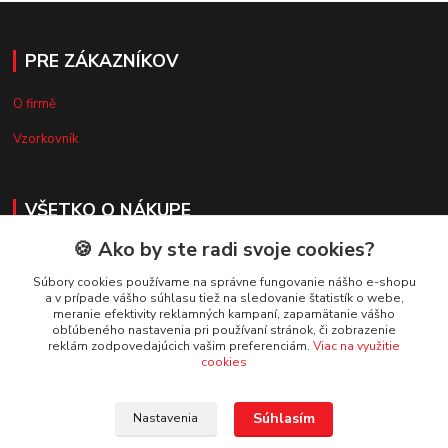
PRE ZÁKAZNÍKOV
O firmě
Vzorkovník
VŠETKO O NÁKUPE
🍪 Ako by ste radi svoje cookies?
Doprava a platba
Súbory cookies používame na správne fungovanie nášho e-shopu
Obchodné podmienky
a v prípade vášho súhlasu tiež na sledovanie štatistík o webe,
meranie efektivity reklamných kampaní, zapamätanie vášho
Reklamačný poriadok
obľúbeného nastavenia pri používaní stránok, či zobrazenie
reklám zodpovedajúcich vašim preferenciám.
Viac na využitie
Ochrana osobných údajov
cookies
Súhlasím
Nastavenia