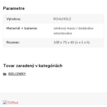
Parametre
Výrobca
ROALHOLZ
Materiál + balenie
smrkový masiv / dodáváno
smontováno
Rozmer
108 x 75 x 40 (v x š x h)
Tovar zaradený v kategóriách
BIELIZNÍKY