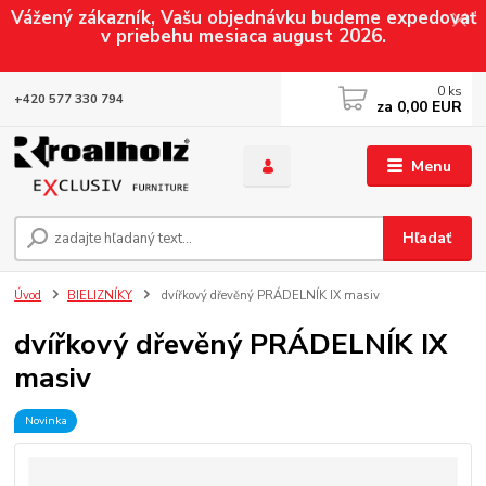
Vážený zákazník, Vašu objednávku budeme expedovať
v priebehu mesiaca august 2026.
0
ks
+420 577 330 794
za
0,00 EUR
Menu
Hľadať
Úvod
BIELIZNÍKY
dvířkový dřevěný PRÁDELNÍK IX masiv
dvířkový dřevěný PRÁDELNÍK IX
masiv
Novinka