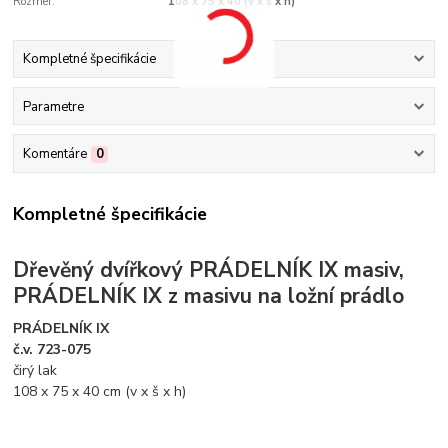
Rozmer:
108 x 75 x 40 (v x š x h)
Kompletné špecifikácie
Parametre
Komentáre
0
Kompletné špecifikácie
Dřevěný dvířkový PRÁDELNÍK IX masiv,
PRÁDELNÍK IX z masivu na ložní prádlo
PRÁDELNÍK IX
č.v. 723-075
čirý lak
108 x 75 x 40 cm (v x š x h)