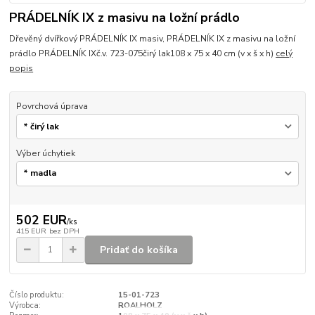
PRÁDELNÍK IX z masivu na ložní prádlo
Dřevěný dvířkový PRÁDELNÍK IX masiv, PRÁDELNÍK IX z masivu na ložní
prádlo PRÁDELNÍK IXč.v. 723-075čirý lak108 x 75 x 40 cm (v x š x h)
celý
popis
Povrchová úprava
Výber úchytiek
502 EUR
/
ks
415 EUR
bez DPH
Pridať do košíka
Číslo produktu:
15-01-723
Výrobca:
ROALHOLZ