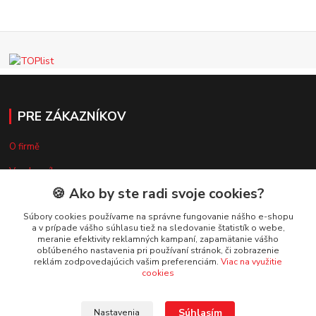
PRE ZÁKAZNÍKOV
O firmě
Vzorkovník
🍪 Ako by ste radi svoje cookies?
Súbory cookies používame na správne fungovanie nášho e-shopu
VŠETKO O NÁKUPE
a v prípade vášho súhlasu tiež na sledovanie štatistík o webe,
meranie efektivity reklamných kampaní, zapamätanie vášho
obľúbeného nastavenia pri používaní stránok, či zobrazenie
Doprava a platba
reklám zodpovedajúcich vašim preferenciám.
Viac na využitie
cookies
Obchodné podmienky
Reklamačný poriadok
Súhlasím
Nastavenia