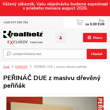
Vážený zákazník, Vašu objednávku budeme expedovať
v priebehu mesiaca august 2026.
0
ks
+420 577 330 794
za
0,00 EUR
Menu
Hľadať
Úvod
KOMODY
PEŘINÁČ DUE z masivu dřevěný peřiňák
PEŘINÁČ DUE z masivu dřevěný
peřiňák