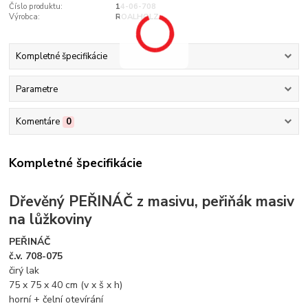
Číslo produktu:
14-06-708
Výrobca:
ROALHOLZ
Kompletné špecifikácie
Parametre
Komentáre
0
Kompletné špecifikácie
Dřevěný PEŘINÁČ z masivu, peřiňák masiv
na lůžkoviny
PEŘINÁČ
č.v. 708-075
čirý lak
75 x 75 x 40 cm (v x š x h)
horní + čelní otevírání