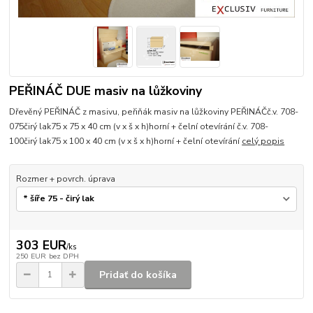
PEŘINÁČ DUE masiv na lůžkoviny
Dřevěný PEŘINÁČ z masivu, peřiňák masiv na lůžkoviny PEŘINÁČč.v. 708-
075čirý lak75 x 75 x 40 cm (v x š x h)horní + čelní otevírání č.v. 708-
100čirý lak75 x 100 x 40 cm (v x š x h)horní + čelní otevírání
celý popis
Rozmer + povrch. úprava
303 EUR
/
ks
250 EUR
bez DPH
Pridať do košíka