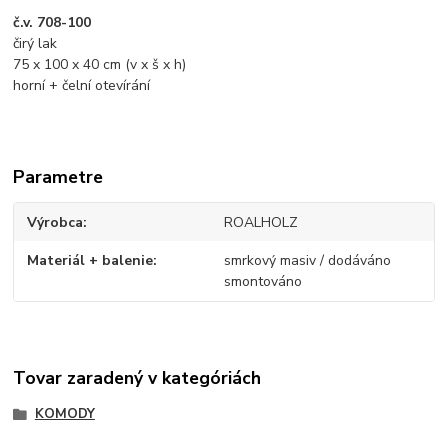
č.v. 708-100
čirý lak
75 x 100 x 40 cm (v x š x h)
horní + čelní otevírání
Parametre
Výrobca
ROALHOLZ
Materiál + balenie
smrkový masiv / dodáváno
smontováno
Tovar zaradený v kategóriách
KOMODY