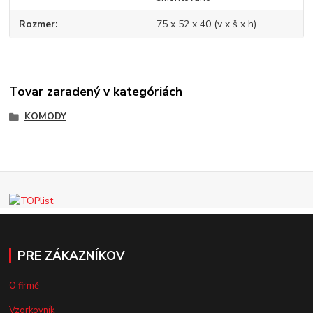
Rozmer
75 x 52 x 40 (v x š x h)
Tovar zaradený v kategóriách
KOMODY
PRE ZÁKAZNÍKOV
O firmě
Vzorkovník