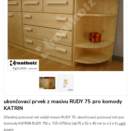
ukončovací prvek z masivu RUDY 75 pro komody
KATRIN
Dřevěný policový roh vnější masiv RUDY 75, ukončovací policový roh pro
komody KATRIN RUDY 75č.v. 725-075čirý lak75 x 52 x 40 cm (v x š x h)
celý
popis