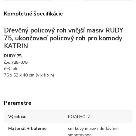
Kompletné špecifikácie
Dřevěný policový roh vnější masiv RUDY
75, ukončovací policový roh pro komody
KATRIN
RUDY 75
č.v. 725-075
čirý lak
75 x 52 x 40 cm (v x š x h)
Parametre
Výrobca
ROALHOLZ
Materiál + balenie
smrkový masiv / dodáváno
smontováno