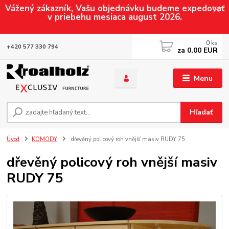
Vážený zákazník, Vašu objednávku budeme expedovať
v priebehu mesiaca august 2026.
0
ks
+420 577 330 794
za
0,00 EUR
Menu
Hľadať
Úvod
KOMODY
dřevěný policový roh vnější masiv RUDY 75
dřevěný policový roh vnější masiv
RUDY 75