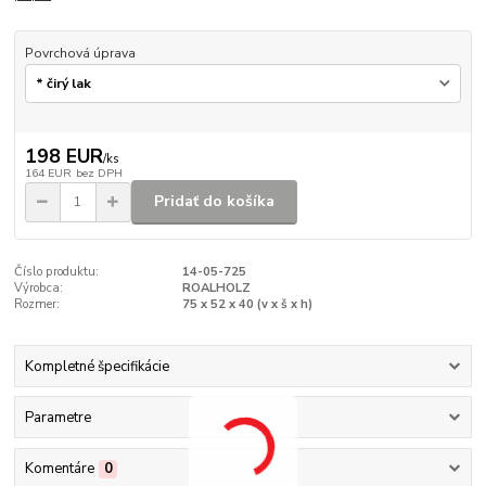
Povrchová úprava
198 EUR
/
ks
164 EUR
bez DPH
Pridať do košíka
Číslo produktu:
14-05-725
Výrobca:
ROALHOLZ
Rozmer:
75 x 52 x 40 (v x š x h)
Kompletné špecifikácie
Parametre
Komentáre
0