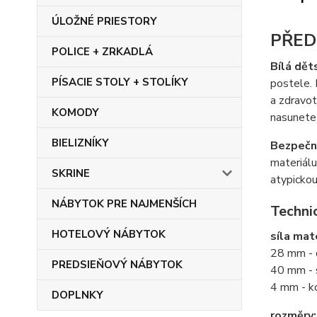
ÚLOŽNÉ PRIESTORY
PŘEDN
POLICE + ZRKADLÁ
Bílá dět
PÍSACIE STOLY + STOLÍKY
postele.
a zdravo
KOMODY
nasunete 
BIELIZNÍKY
Bezpečn
materiálu
SKRINE
atypickou
NÁBYTOK PRE NAJMENŠÍCH
Techni
HOTELOVÝ NÁBYTOK
síla mat
28 mm - 
PREDSIEŇOVÝ NÁBYTOK
40 mm - 
4 mm - k
DOPLNKY
rozměry: