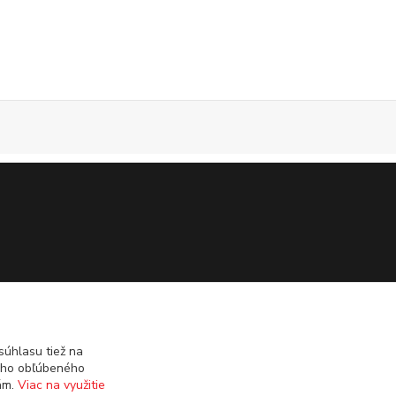
úhlasu tiež na
ášho obľúbeného
iám.
Viac na využitie