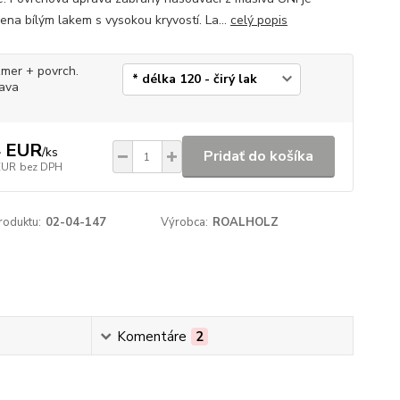
ena bílým lakem s vysokou kryvostí. La...
celý popis
mer + povrch.
ava
4 EUR
/
ks
Pridať do košíka
EUR
bez DPH
roduktu:
02-04-147
Výrobca:
ROALHOLZ
Komentáre
2