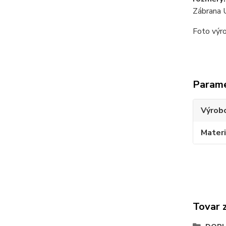
Zábrana 
Foto výro
Param
Výrob
Materi
Tovar 