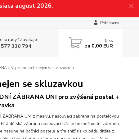
siaca august 2026.
Prihlásenie
e si rady? Zavolajte.
0
ks
za
0,00 EUR
 577 330 794
A UNI pro postele nejen se skluzavkou
ejen se skluzavkou
NÍ ZÁBRANA UNI pro zvýšená postel +
zavka
 ZÁBRANA UNI z masivu, nasouvací zábrana na postelovou
i Bílá dětská zábrana nasouvací UNI je bezpečnostní zábrana,
e nasune na bočnici postele a tím sníží riziko pádu dítěte z
e. Povrchová úprava zábrany nasouvací z masivu UNI je