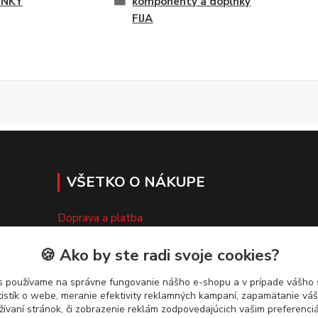
LNKY
komponenty a doplnky
FIJA
VŠETKO O NÁKUPE
Doprava a platba
Obchodné podmienky
🍪 Ako by ste radi svoje cookies?
Reklamačný poriadok
s používame na správne fungovanie nášho e-shopu a v prípade vášho s
tistík o webe, meranie efektivity reklamných kampaní, zapamätanie v
Ochrana osobných údajov
žívaní stránok, či zobrazenie reklám zodpovedajúcich vašim preferenc