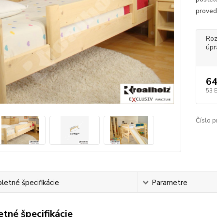
proved
Roz
úpr
6
53 
Číslo p
etné špecifikácie
Parametre
tné špecifikácie