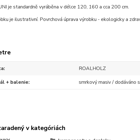
UNI je standardně vyráběna v délce 120, 160 a cca 200 cm.
bku je ilustrativní. Povrchová úprava výrobku - ekologicky a zdr
etre
ca
ROALHOLZ
ál + balenie
smrkový masiv / dodáváno
zaradený v kategóriách