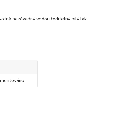
avotně nezávadný vodou ředitelný bílý lak.
 smontováno