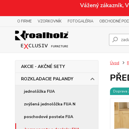
Vážený zákazník, 
O FIRME
VZORKOVNÍK
FOTOGALÉRIA
OBCHODNÉ POD
Úvod
AKCIE - AKČNÉ SETY
PŘED
ROZKLADACIE PALANDY
jednolôžka FIJA
Doprava
zvýšená jednolôžka FIJA N
poschodové postele FIJA