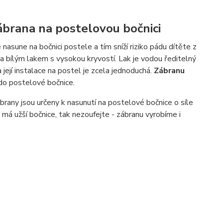
brana na postelovou bočnici
e nasune na bočnici postele a tím sníží riziko pádu dítěte z
a bílým lakem s vysokou kryvostí. Lak je vodou ředitelný
jí instalace na postel je zcela jednoduchá.
Zábranu
 do postelové bočnice.
rany jsou určeny k nasunutí na postelové bočnice o síle
 má užší bočnice, tak nezoufejte - zábranu vyrobíme i