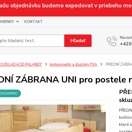
Vašu objednávku budeme expedovať v priebehu me
MIENKY
KONTAKT
Neviet
Hľadať
+420
ROZKLADACIE PALANDY
komponenty a doplnky FIJA
PŘEDNÍ ZÁBRAN
NÍ ZÁBRANA UNI pro postele n
PŘED
 ZADARMO
sklu
PŘEDNÍ
bočnic
která s
postel