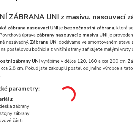
Í ZÁBRANA UNI z masivu, nasouvací zá
ská zábrana nasouvací UNI
je
bezpečnostní zábrana
, která s
 Povrchová úprava
zábrany nasouvací z masivu UNI
je proveden
tně nezávadný.
Zábranu UNI
dodáváme ve smontovaném stavu a je
na postelovou bočnici a z vnitřní strany zafixujete malými vruty
ostní zábrany UNI
vyrábíme v délce 120, 160 a cca 200 cm. Záb
 cca 2,8 cm. Pokud jste zakoupili postel od jiného výrobce a tato
.
cké parametry:
eriálu:
deska zábrany
stojny zábrany
ovové části