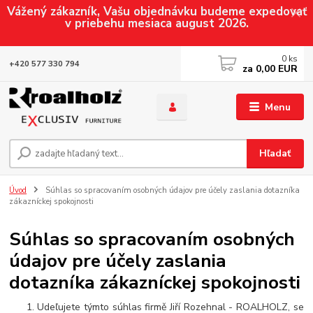
Vážený zákazník, Vašu objednávku budeme expedovať
v priebehu mesiaca august 2026.
0
ks
+420 577 330 794
za
0,00 EUR
Menu
Hľadať
Úvod
Súhlas so spracovaním osobných údajov pre účely zaslania dotazníka
zákazníckej spokojnosti
Súhlas so spracovaním osobných
údajov pre účely zaslania
dotazníka zákazníckej spokojnosti
Udeľujete týmto súhlas firmě Jiří Rozehnal - ROALHOLZ, se