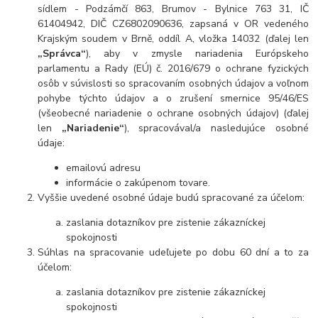
sídlem - Podzámčí 863, Brumov - Bylnice 763 31, IČ
61404942, DIČ CZ6802090636, zapsaná v OR vedeného
Krajským soudem v Brně, oddíl A, vložka 14032 (ďalej len
„Správca“
), aby v zmysle nariadenia Európskeho
parlamentu a Rady (EÚ) č. 2016/679 o ochrane fyzických
osôb v súvislosti so spracovaním osobných údajov a voľnom
pohybe týchto údajov a o zrušení smernice 95/46/ES
(všeobecné nariadenie o ochrane osobných údajov) (ďalej
len
„Nariadenie“
), spracovával/a nasledujúce osobné
údaje:
emailovú adresu
informácie o zakúpenom tovare.
Vyššie uvedené osobné údaje budú spracované za účelom:
zaslania dotazníkov pre zistenie zákazníckej
spokojnosti
Súhlas na spracovanie udeľujete po dobu 60 dní a to za
účelom:
zaslania dotazníkov pre zistenie zákazníckej
spokojnosti