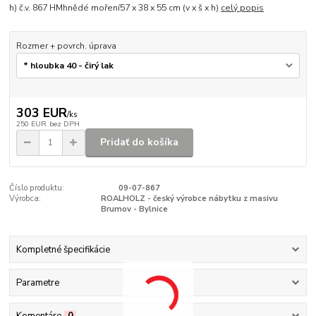
h) č.v. 867 HMhnědé moření57 x 38 x 55 cm (v x š x h)
celý popis
Rozmer + povrch. úprava
303 EUR
/
ks
250 EUR
bez DPH
Pridať do košíka
Číslo produktu:
09-07-867
Výrobca:
ROALHOLZ - český výrobce nábytku z masivu
Brumov - Bylnice
Kompletné špecifikácie
Parametre