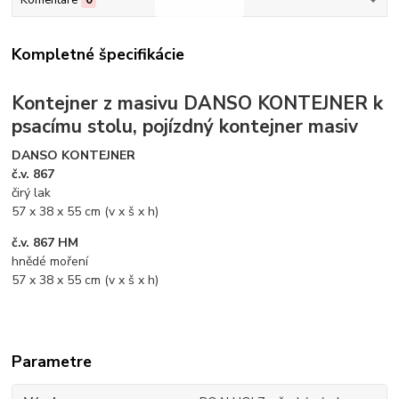
Komentáre
0
Kompletné špecifikácie
Kontejner z masivu DANSO KONTEJNER k
psacímu stolu, pojízdný kontejner masiv
DANSO KONTEJNER
č.v. 867
čirý lak
57 x 38 x 55 cm (v x š x h)
č.v. 867 HM
hnědé moření
57 x 38 x 55 cm (v x š x h)
Parametre