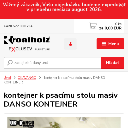
Vážený zákazník, Vašu objednávku budeme expedovať
v priebehu mesiaca august 2026.
0
ks
+420 577 330 794
za
0,00 EUR
Menu
Hľadať
Úvod
OKAVANGO
kontejner k psacímu stolu masiv DANSO
KONTEJNER
kontejner k psacímu stolu masiv
DANSO KONTEJNER