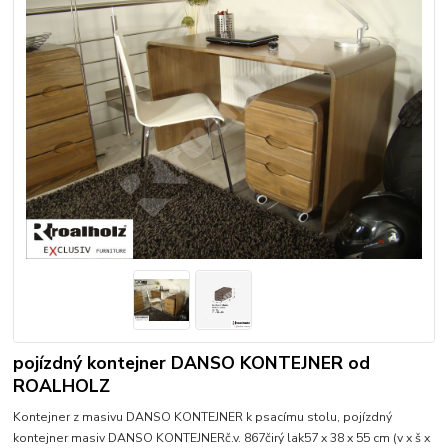
pojízdný kontejner DANSO KONTEJNER od
ROALHOLZ
Kontejner z masivu DANSO KONTEJNER k psacímu stolu, pojízdný
kontejner masiv DANSO KONTEJNERč.v. 867čirý lak57 x 38 x 55 cm (v x š x