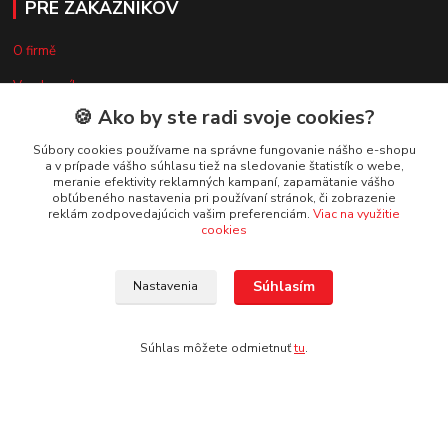
PRE ZÁKAZNÍKOV
O firmě
Vzorkovník
🍪 Ako by ste radi svoje cookies?
Súbory cookies používame na správne fungovanie nášho e-shopu
VŠETKO O NÁKUPE
a v prípade vášho súhlasu tiež na sledovanie štatistík o webe,
meranie efektivity reklamných kampaní, zapamätanie vášho
obľúbeného nastavenia pri používaní stránok, či zobrazenie
Doprava a platba
reklám zodpovedajúcich vašim preferenciám.
Viac na využitie
cookies
Obchodné podmienky
Reklamačný poriadok
Súhlasím
Nastavenia
Ochrana osobných údajov
Súhlas môžete odmietnuť
tu
.
Vytvorené na
Eshop-rychlo.sk