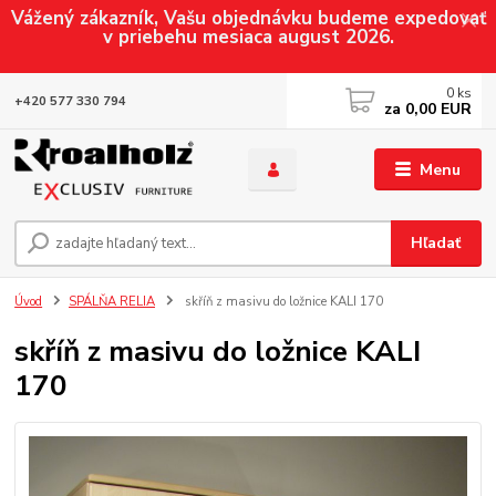
Vážený zákazník, Vašu objednávku budeme expedovať
v priebehu mesiaca august 2026.
0
ks
+420 577 330 794
za
0,00 EUR
Menu
Hľadať
Úvod
SPÁLŇA RELIA
skříň z masivu do ložnice KALI 170
skříň z masivu do ložnice KALI
170