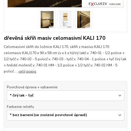
dřevěná skříň masiv celomasivní KALI 170
Celomasivní skříň do ložnice KALI 170, skříň z masivu KALI 170
celomasiv KALI170 x 90 x 58 cm (v x š x h)čirý lakč.v. 740-01 - 1/2 police +
1/2 tyčč.v. 740-02 - 5 policč.v. 740-03 - tyčč.v. 740-04 - 1 police + tyč čirý lak
+ hnědé mořeníč.v. 740-01 HM - 1/2 police + 1/2 tyčč.v. 740-02 HM - 5
policč....
celý popis
Povrchová úprava + vybavenie
Farbenie reliéfu