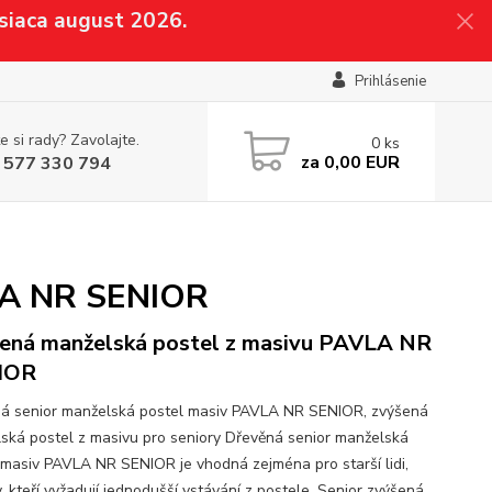
siaca august 2026.
Prihlásenie
e si rady? Zavolajte.
0
ks
za
0,00 EUR
 577 330 794
VLA NR SENIOR
ená manželská postel z masivu PAVLA NR
IOR
á senior manželská postel masiv PAVLA NR SENIOR, zvýšená
ská postel z masivu pro seniory Dřevěná senior manželská
 masiv PAVLA NR SENIOR je vhodná zejména pro starší lidi,
, kteří vyžadují jednodušší vstávání z postele. Senior zvýšená