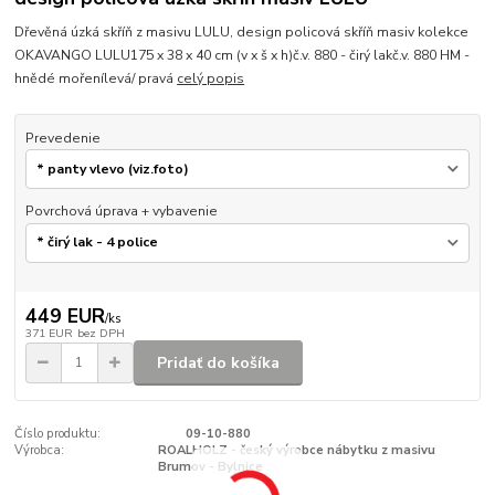
Dřevěná úzká skříň z masivu LULU, design policová skříň masiv kolekce
OKAVANGO LULU175 x 38 x 40 cm (v x š x h)č.v. 880 - čirý lakč.v. 880 HM -
hnědé mořenílevá/ pravá
celý popis
Prevedenie
Povrchová úprava + vybavenie
449 EUR
/
ks
371 EUR
bez DPH
Pridať do košíka
Číslo produktu:
09-10-880
Výrobca:
ROALHOLZ - český výrobce nábytku z masivu
Brumov - Bylnice