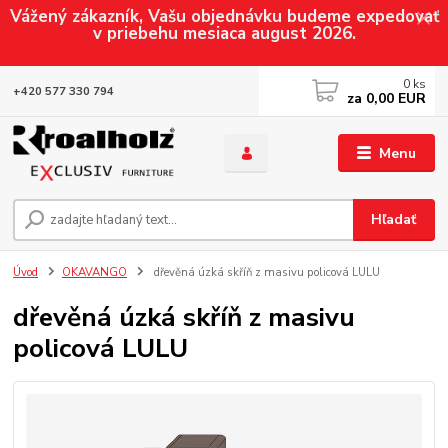
Vážený zákazník, Vašu objednávku budeme expedovať
v priebehu mesiaca august 2026.
0
ks
+420 577 330 794
za
0,00 EUR
Menu
Hľadať
Úvod
OKAVANGO
dřevěná úzká skříň z masivu policová LULU
dřevěná úzká skříň z masivu
policová LULU