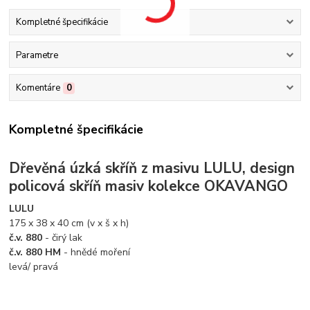
Kompletné špecifikácie
Parametre
Komentáre
0
Kompletné špecifikácie
Dřevěná úzká skříň z masivu LULU, design
policová skříň masiv kolekce OKAVANGO
LULU
175 x 38 x 40 cm (v x š x h)
č.v. 880
- čirý lak
č.v. 880 HM
- hnědé moření
levá/ pravá