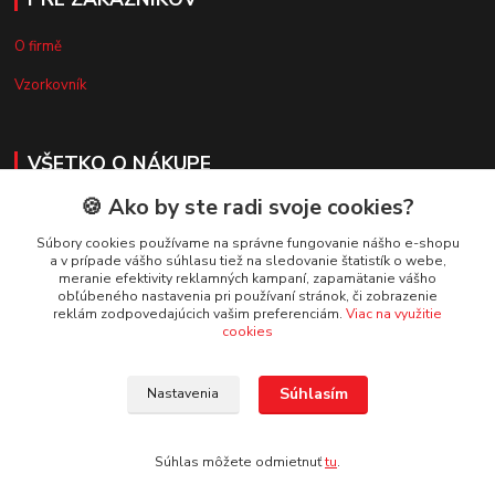
O firmě
Vzorkovník
VŠETKO O NÁKUPE
🍪 Ako by ste radi svoje cookies?
Doprava a platba
Súbory cookies používame na správne fungovanie nášho e-shopu
Obchodné podmienky
a v prípade vášho súhlasu tiež na sledovanie štatistík o webe,
meranie efektivity reklamných kampaní, zapamätanie vášho
Reklamačný poriadok
obľúbeného nastavenia pri používaní stránok, či zobrazenie
reklám zodpovedajúcich vašim preferenciám.
Viac na využitie
Ochrana osobných údajov
cookies
Súhlasím
Nastavenia
Súhlas môžete odmietnuť
tu
.
Vytvorené na
Eshop-rychlo.sk