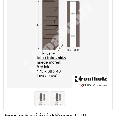
design policová úzká skříň masiv LULU