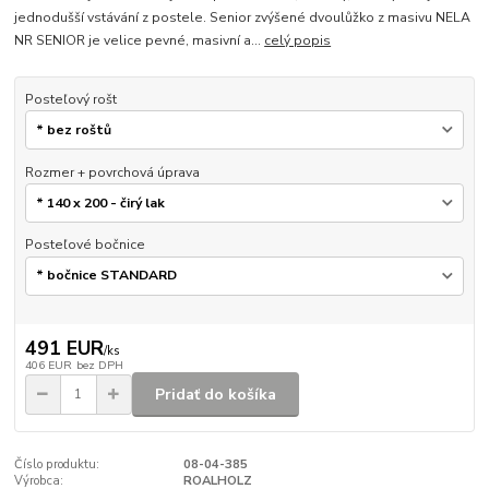
jednodušší vstávání z postele. Senior zvýšené dvoulůžko z masivu NELA
NR SENIOR je velice pevné, masivní a...
celý popis
Posteľový rošt
Rozmer + povrchová úprava
Posteľové bočnice
491 EUR
/
ks
406 EUR
bez DPH
Pridať do košíka
Číslo produktu:
08-04-385
Výrobca:
ROALHOLZ