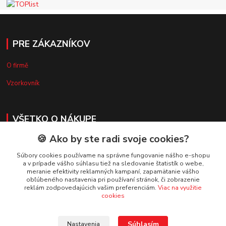
PRE ZÁKAZNÍKOV
O firmě
Vzorkovník
VŠETKO O NÁKUPE
🍪 Ako by ste radi svoje cookies?
Doprava a platba
Súbory cookies používame na správne fungovanie nášho e-shopu
Obchodné podmienky
a v prípade vášho súhlasu tiež na sledovanie štatistík o webe,
meranie efektivity reklamných kampaní, zapamätanie vášho
Reklamačný poriadok
obľúbeného nastavenia pri používaní stránok, či zobrazenie
reklám zodpovedajúcich vašim preferenciám.
Viac na využitie
Ochrana osobných údajov
cookies
Súhlasím
Nastavenia