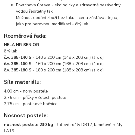
Povrchová úprava - ekologicky a zdravotně nezávadný
vodou ředitelný lak.
Možnost dodání zboží bez laku - cena zůstává stejná,
jako pro barevnou modifikaci - čirý lak.
Rozměrová řada:
NELA NR SENIOR
čirý lak
č.v. 385-140 S
- 140 x 200 cm (148 x 208 cm) (š x d)
č.v. 385-160 S
- 160 x 200 cm (168 x 208 cm) (š x d)
č.v. 385-180 S
- 180 x 200 cm (188 x 208 cm) (š x d)
Síla materiálu:
4,00 cm - nohy postele
2,75 cm - příčky v čelech postele
2,75 cm - postelové bočnice
Nosnost postele:
nosnost postele 230 kg
- laťové rošty DR12, lamelové rošty
LA16