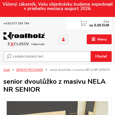
Vážený zákazník, Vašu objednávku budeme expedovať
v priebehu mesiaca august 2026.
0
ks
+420 577 330 794
za
0,00 EUR
Menu
Hľadať
Úvod
SENIOR PROGRAM
senior dvoulůžko z masivu NELA NR SENIOR
senior dvoulůžko z masivu NELA
NR SENIOR