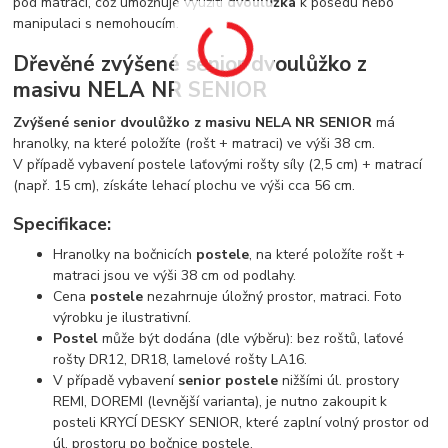
pod matraci, což umožňuje využití
dvoulůžka
k posedu nebo
manipulaci s nemohoucím.
Dřevěné zvýšené senior dvoulůžko z
masivu NELA NR SENIOR
Zvýšené senior dvoulůžko z masivu NELA NR SENIOR
má
hranolky, na které položíte (rošt + matraci) ve výši 38 cm.
V případě vybavení postele laťovými rošty síly (2,5 cm) + matrací
(např. 15 cm), získáte lehací plochu ve výši cca 56 cm.
Specifikace:
Hranolky na bočnicích
postele
, na které položíte rošt +
matraci jsou ve výši 38 cm od podlahy.
Cena
postele
nezahrnuje úložný prostor, matraci. Foto
výrobku je ilustrativní.
Postel
může být dodána (dle výběru): bez roštů, laťové
rošty DR12, DR18, lamelové rošty LA16.
V případě vybavení
senior postele
nižšími úl. prostory
REMI, DOREMI (levnější varianta), je nutno zakoupit k
posteli KRYCÍ DESKY SENIOR, které zaplní volný prostor od
úl. prostoru po bočnice postele.